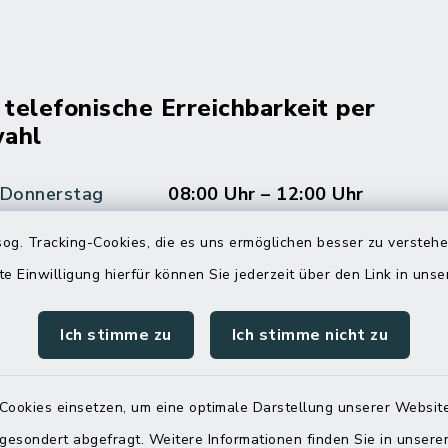
 telefonische Erreichbarkeit per
ahl
 Donnerstag
08:00 Uhr – 12:00 Uhr
14:00 Uhr – 16:00 Uhr
og. Tracking-Cookies, die es uns ermöglichen besser zu versteh
08:00 Uhr – 12:00 Uhr
te Einwilligung hierfür können Sie jederzeit über den Link in uns
Ich stimme zu
Ich stimme nicht zu
Terminvereinbarung
Cookies einsetzen, um eine optimale Darstellung unserer Website
 ein dringendes Anliegen, finden aber online
 gesondert abgefragt. Weitere Informationen finden Sie in unser
itnahen Termin? Rufen Sie uns gerne unter der