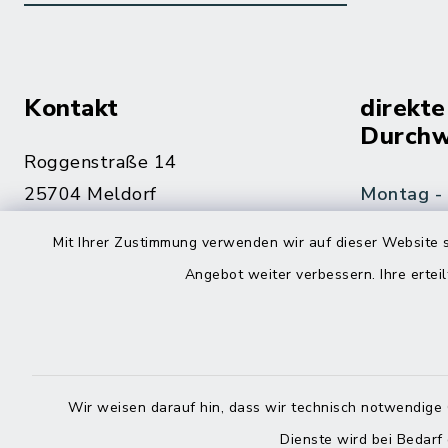
Kontakt
direkte
Durchw
Roggenstraße 14
25704 Meldorf
Montag -
04832 6065-0
Mit Ihrer Zustimmung verwenden wir auf dieser Website s
Freitag
Angebot weiter verbessern. Ihre erteil
04832 6065-215
info@mitteldithmarschen.de
Online-
Amt Mitteldithmarschen
Wir weisen darauf hin, dass wir technisch notwendige 
Haben Sie
Dienste wird bei Bedarf
keinen ze