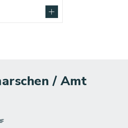
arschen / Amt
RF