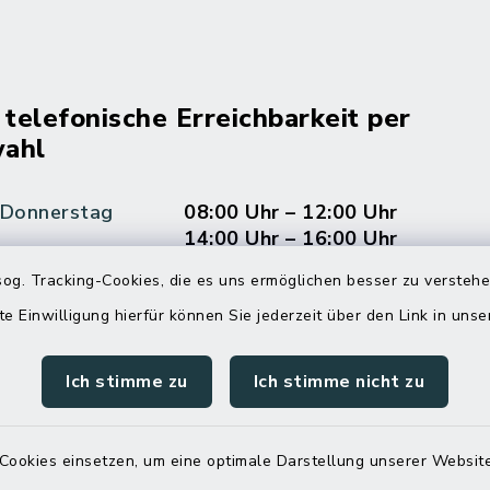
 telefonische Erreichbarkeit per
ahl
 Donnerstag
08:00 Uhr – 12:00 Uhr
14:00 Uhr – 16:00 Uhr
og. Tracking-Cookies, die es uns ermöglichen besser zu versteh
08:00 Uhr – 12:00 Uhr
te Einwilligung hierfür können Sie jederzeit über den Link in uns
Ich stimme zu
Ich stimme nicht zu
Terminvereinbarung
 ein dringendes Anliegen, finden aber online
Cookies einsetzen, um eine optimale Darstellung unserer Website
itnahen Termin? Rufen Sie uns gerne unter der