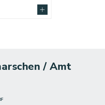
arschen / Amt
RF