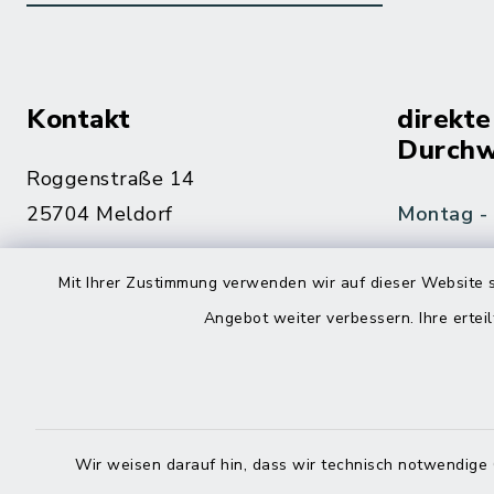
Kontakt
direkte
Durchw
Roggenstraße 14
25704 Meldorf
Montag -
04832 6065-0
Mit Ihrer Zustimmung verwenden wir auf dieser Website s
Freitag
04832 6065-215
Angebot weiter verbessern. Ihre erteil
info@mitteldithmarschen.de
Online-
Amt Mitteldithmarschen
Haben Sie
Wir weisen darauf hin, dass wir technisch notwendige 
keinen ze