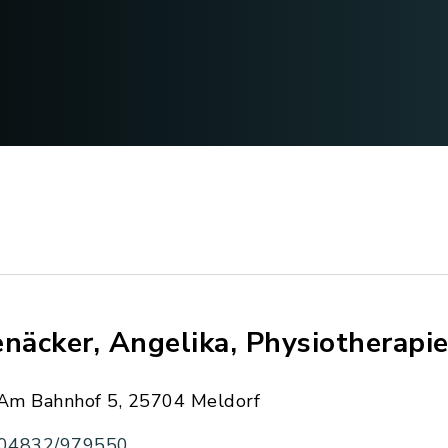
enäcker, Angelika, Physiotherapi
Am Bahnhof 5, 25704 Meldorf
04832/979550