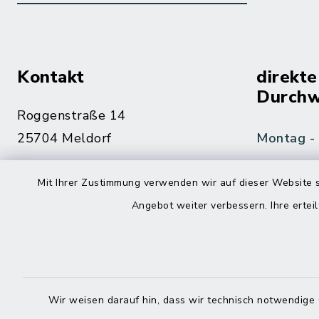
Kontakt
direkte
Durchw
Roggenstraße 14
25704 Meldorf
Montag -
04832 6065-0
Mit Ihrer Zustimmung verwenden wir auf dieser Website s
Freitag
04832 6065-215
Angebot weiter verbessern. Ihre erteil
info@mitteldithmarschen.de
Online-
Amt Mitteldithmarschen
Haben Sie
Wir weisen darauf hin, dass wir technisch notwendige 
keinen ze