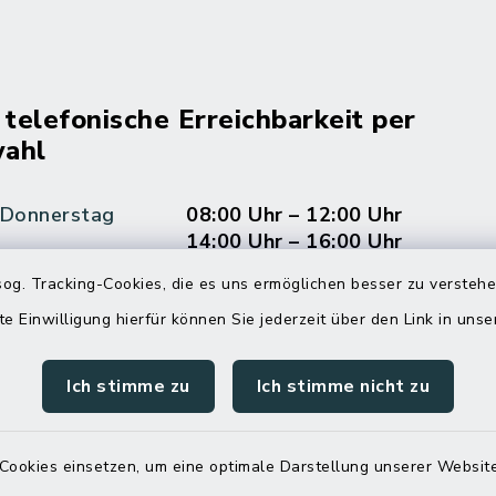
 telefonische Erreichbarkeit per
ahl
 Donnerstag
08:00 Uhr – 12:00 Uhr
14:00 Uhr – 16:00 Uhr
og. Tracking-Cookies, die es uns ermöglichen besser zu versteh
08:00 Uhr – 12:00 Uhr
te Einwilligung hierfür können Sie jederzeit über den Link in uns
Ich stimme zu
Ich stimme nicht zu
Terminvereinbarung
 ein dringendes Anliegen, finden aber online
Cookies einsetzen, um eine optimale Darstellung unserer Website
itnahen Termin? Rufen Sie uns gerne unter der