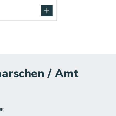
arschen / Amt
RF