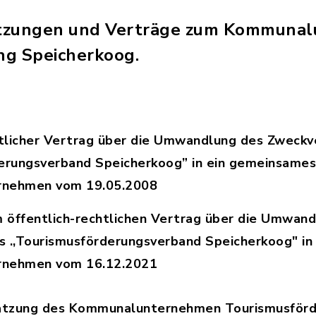
Satzungen und Verträge zum Kommuna
ng Speicherkoog.
htlicher Vertrag über die Umwandlung des Zweck
erungsverband Speicherkoog” in ein gemeinsame
nehmen vom 19.05.2008
f.-rechtl.Vertrag_19052008.pdf, Dateierweiterun
m öffentlich-rechtlichen Vertrag über die Umwan
 .,Tourismusförderungsverband Speicherkoog" in
nehmen vom 16.12.2021
Nachtrag_oe_r_Vertrag_01012022_KTS.pdf, Dateie
satzung des Kommunalunternehmen Tourismusförd