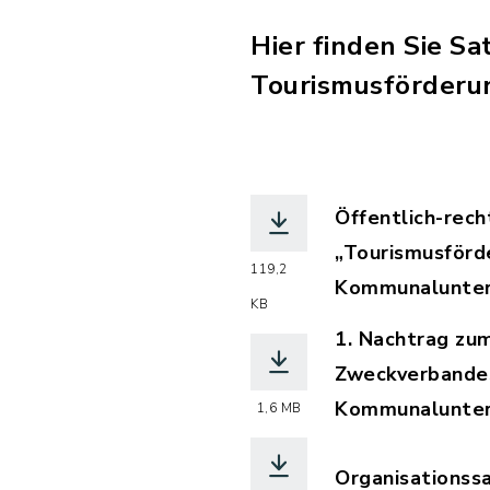
Hier finden Sie 
Tourismusförderu
Öffentlich-rec
„Tourismusförd
119,2
Kommunalunter
KB
(Dateiname: oef
1. Nachtrag zu
Zweckverbandes
Kommunalunter
1,6 MB
(Dateiname: 1_
Organisations