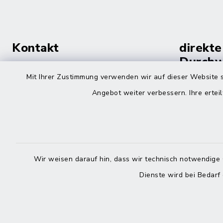
Kontakt
direkte
Durchw
Roggenstraße 14
Mit Ihrer Zustimmung verwenden wir auf dieser Website s
25704 Meldorf
Montag -
Angebot weiter verbessern. Ihre erteil
04832 6065-0
Freitag
04832 6065-215
info@mitteldithmarschen.de
Wir weisen darauf hin, dass wir technisch notwendige 
Dienste wird bei Bedarf
Online-
Amt Mitteldithmarschen
Haben Sie
keinen ze