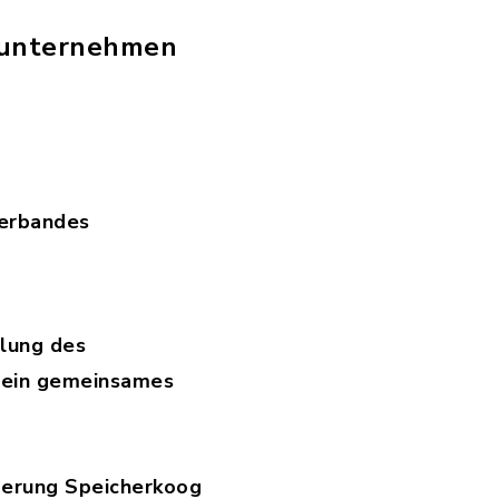
lunternehmen
verbandes
s
g: pdf, Dateigröße: 119,23 KB)
dlung des
 ein gemeinsames
rweiterung: pdf, Dateigröße: 1,58 MB)
erung Speicherkoog