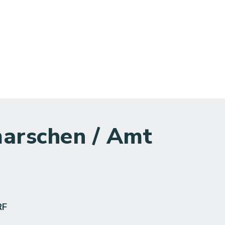
unalunternehmen_27.02.2026.pdf, Dateierweiter
arschen / Amt
RF