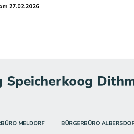
vom 27.02.2026
26-03570436_Organisationssatzung_für_das_Komm
 Speicherkoog Dithm
RBÜRO MELDORF
BÜRGERBÜRO ALBERSDO