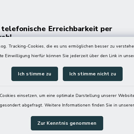
 telefonische Erreichbarkeit per
ahl
og. Tracking-Cookies, die es uns ermöglichen besser zu versteh
 Donnerstag
08:00 Uhr – 12:00 Uhr
te Einwilligung hierfür können Sie jederzeit über den Link in uns
14:00 Uhr – 16:00 Uhr
Ich stimme zu
Ich stimme nicht zu
08:00 Uhr – 12:00 Uhr
Cookies einsetzen, um eine optimale Darstellung unserer Website
 gesondert abgefragt. Weitere Informationen finden Sie in unser
Terminvereinbarung
 ein dringendes Anliegen, finden aber online
Zur Kenntnis genommen
itnahen Termin? Rufen Sie uns gerne unter der