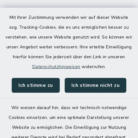
Mit Ihrer Zustimmung verwenden wir auf dieser Website
Online-Terminvereinbarung
sog. Tracking-Cookies, die es uns ermöglichen besser zu
Haben Sie ein dringendes Anliegen, finden
verstehen, wie unsere Website genutzt wird. So können wir
aber online keinen zeitnahen Termin? Rufen
unser Angebot weiter verbessern. Ihre erteilte Einwilligung
Sie uns gerne unter der Telefonnummer
04832 6065 0 an!
hierfür können Sie jederzeit über den Link in unseren
Datenschutzhinweisen
widerrufen.
Ich stimme zu
Ich stimme nicht zu
Wir weisen darauf hin, dass wir technisch notwendige
Cookies einsetzen, um eine optimale Darstellung unserer
Website zu ermöglichen. Die Einwilligung zur Nutzung
Kontakt
weiterer Dienste wird bei Bedarf gesondert abgefragt.