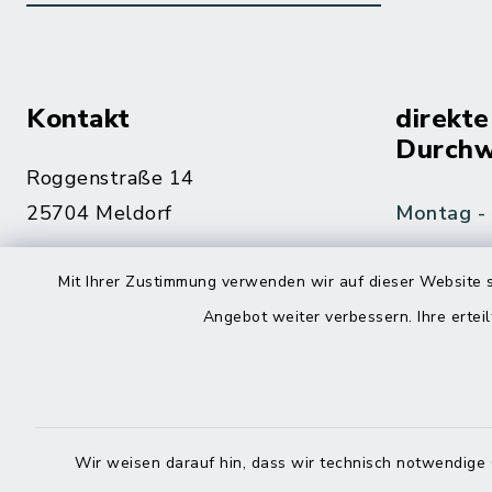
Kontakt
direkte
Durchw
Roggenstraße 14
25704 Meldorf
Montag -
04832 6065-0
Mit Ihrer Zustimmung verwenden wir auf dieser Website s
Freitag
04832 6065-215
Angebot weiter verbessern. Ihre erteil
info@mitteldithmarschen.de
Online-
Amt Mitteldithmarschen
Haben Sie
Wir weisen darauf hin, dass wir technisch notwendige 
keinen ze