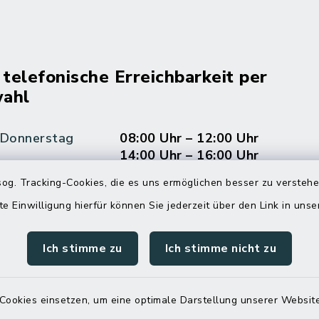
 telefonische Erreichbarkeit per
ahl
 Donnerstag
08:00 Uhr – 12:00 Uhr
14:00 Uhr – 16:00 Uhr
og. Tracking-Cookies, die es uns ermöglichen besser zu versteh
08:00 Uhr – 12:00 Uhr
te Einwilligung hierfür können Sie jederzeit über den Link in uns
Ich stimme zu
Ich stimme nicht zu
Terminvereinbarung
 ein dringendes Anliegen, finden aber online
Cookies einsetzen, um eine optimale Darstellung unserer Website
itnahen Termin? Rufen Sie uns gerne unter der