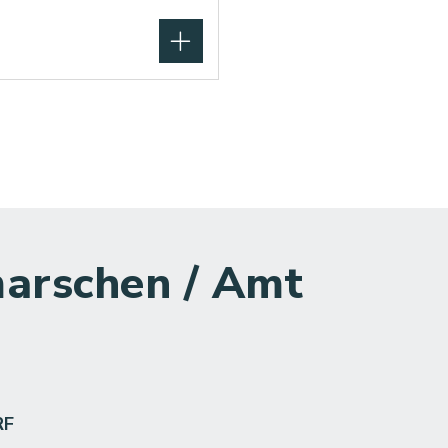
arschen / Amt
RF