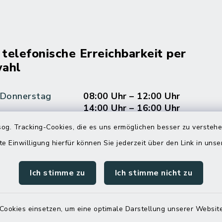
 telefonische Erreichbarkeit per
ahl
 Donnerstag
08:00 Uhr – 12:00 Uhr
14:00 Uhr – 16:00 Uhr
og. Tracking-Cookies, die es uns ermöglichen besser zu versteh
08:00 Uhr – 12:00 Uhr
te Einwilligung hierfür können Sie jederzeit über den Link in uns
Ich stimme zu
Ich stimme nicht zu
Terminvereinbarung
 ein dringendes Anliegen, finden aber online
Cookies einsetzen, um eine optimale Darstellung unserer Website
itnahen Termin? Rufen Sie uns gerne unter der