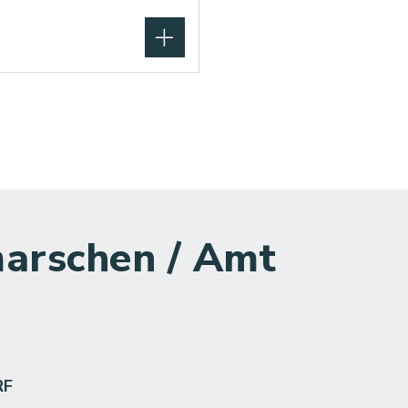
arschen / Amt
RF