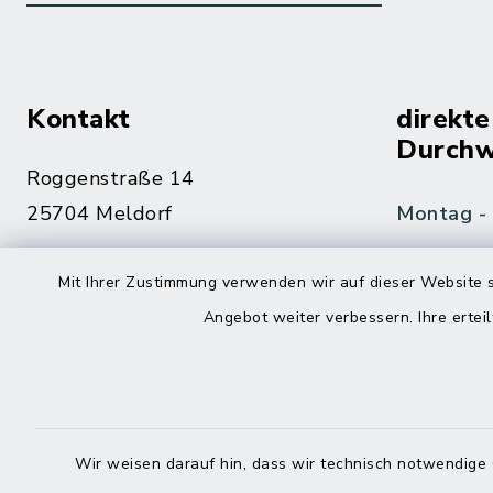
Kontakt
direkte
Durchw
Roggenstraße 14
25704 Meldorf
Montag -
04832 6065-0
Mit Ihrer Zustimmung verwenden wir auf dieser Website s
Freitag
04832 6065-215
Angebot weiter verbessern. Ihre erteil
info@mitteldithmarschen.de
Online-
Amt Mitteldithmarschen
Haben Sie
Wir weisen darauf hin, dass wir technisch notwendige 
keinen ze