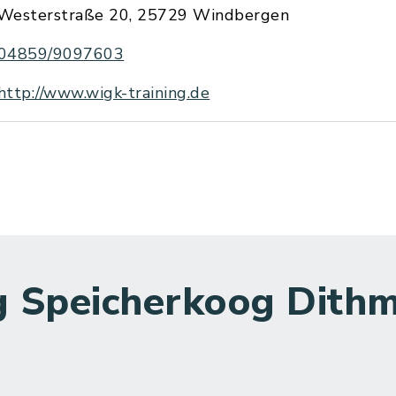
Westerstraße 20, 25729 Windbergen
04859/9097603
http://www.wigk-training.de
 Speicherkoog Dithm