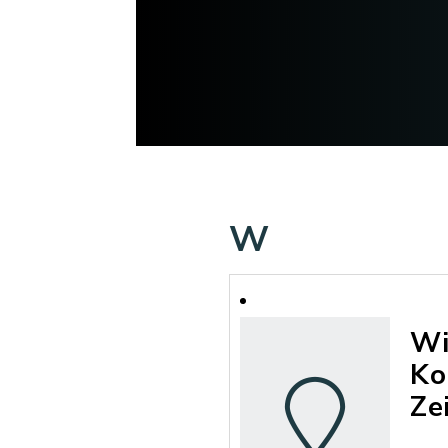
W
Wi
Ko
Ze