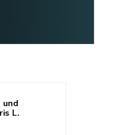
t und
is L.