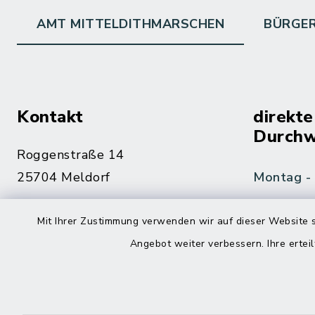
AMT MITTELDITHMARSCHEN
BÜRGE
Kontakt
direkte
Durchw
Roggenstraße 14
25704 Meldorf
Montag -
04832 6065-0
Mit Ihrer Zustimmung verwenden wir auf dieser Website s
Freitag
04832 6065-215
Angebot weiter verbessern. Ihre erteil
info@mitteldithmarschen.de
Online-
Amt Mitteldithmarschen