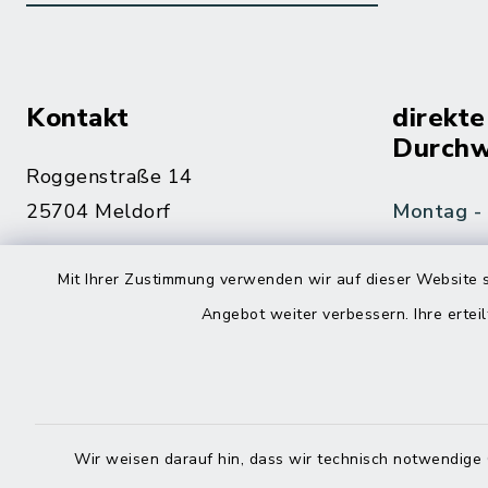
Kontakt
direkte
Durchw
Roggenstraße 14
25704 Meldorf
Montag -
04832 6065-0
Mit Ihrer Zustimmung verwenden wir auf dieser Website s
Freitag
04832 6065-215
Angebot weiter verbessern. Ihre erteil
info@mitteldithmarschen.de
Online-
Amt Mitteldithmarschen
Haben Sie
Wir weisen darauf hin, dass wir technisch notwendige 
keinen ze