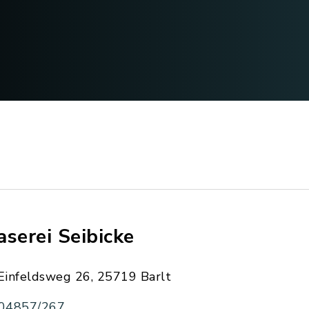
aserei Seibicke
Einfeldsweg 26, 25719 Barlt
04857/267