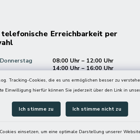
 telefonische Erreichbarkeit per
ahl
 Donnerstag
08:00 Uhr – 12:00 Uhr
14:00 Uhr – 16:00 Uhr
og. Tracking-Cookies, die es uns ermöglichen besser zu versteh
08:00 Uhr – 12:00 Uhr
te Einwilligung hierfür können Sie jederzeit über den Link in uns
Ich stimme zu
Ich stimme nicht zu
Terminvereinbarung
 ein dringendes Anliegen, finden aber online
Cookies einsetzen, um eine optimale Darstellung unserer Website
itnahen Termin? Rufen Sie uns gerne unter der