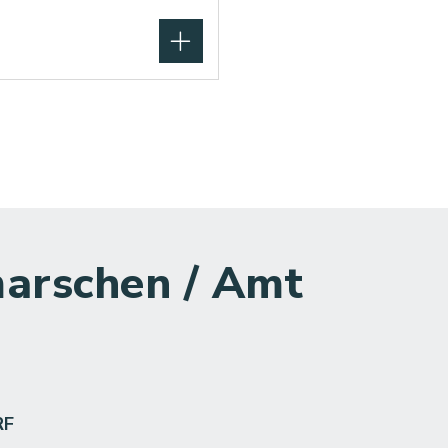
arschen / Amt
RF