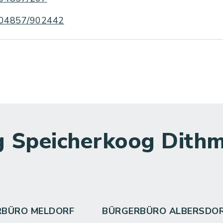
04857/902442
 Speicherkoog Dithm
RBÜRO MELDORF
BÜRGERBÜRO ALBERSDO