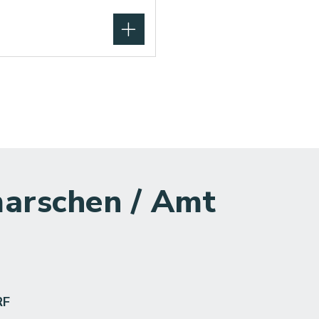
arschen / Amt
RF