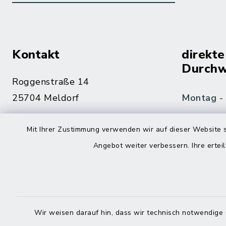
Kontakt
direkte
Durchw
Roggenstraße 14
25704 Meldorf
Montag -
04832 6065-0
Mit Ihrer Zustimmung verwenden wir auf dieser Website s
Freitag
04832 6065-215
Angebot weiter verbessern. Ihre erteil
info@mitteldithmarschen.de
Online-
Amt Mitteldithmarschen
Haben Sie
Wir weisen darauf hin, dass wir technisch notwendige 
keinen ze