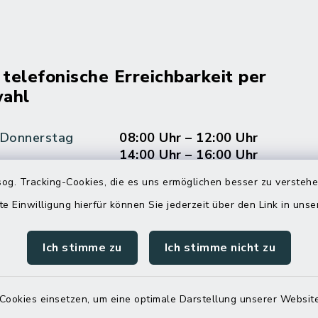
 telefonische Erreichbarkeit per
ahl
 Donnerstag
08:00 Uhr – 12:00 Uhr
14:00 Uhr – 16:00 Uhr
og. Tracking-Cookies, die es uns ermöglichen besser zu versteh
08:00 Uhr – 12:00 Uhr
te Einwilligung hierfür können Sie jederzeit über den Link in uns
Ich stimme zu
Ich stimme nicht zu
Terminvereinbarung
 ein dringendes Anliegen, finden aber online
Cookies einsetzen, um eine optimale Darstellung unserer Website
itnahen Termin? Rufen Sie uns gerne unter der