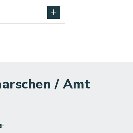
arschen / Amt
RF