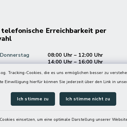
 telefonische Erreichbarkeit per
ahl
 Donnerstag
08:00 Uhr – 12:00 Uhr
14:00 Uhr – 16:00 Uhr
og. Tracking-Cookies, die es uns ermöglichen besser zu versteh
08:00 Uhr – 12:00 Uhr
te Einwilligung hierfür können Sie jederzeit über den Link in uns
Ich stimme zu
Ich stimme nicht zu
Terminvereinbarung
 ein dringendes Anliegen, finden aber online
Cookies einsetzen, um eine optimale Darstellung unserer Website
itnahen Termin? Rufen Sie uns gerne unter der