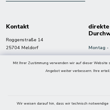
Kontakt
direkte
Durchw
Roggenstraße 14
25704 Meldorf
Montag -
04832 6065-0
Mit Ihrer Zustimmung verwenden wir auf dieser Website s
Freitag
04832 6065-215
Angebot weiter verbessern. Ihre erteil
info@mitteldithmarschen.de
Online-
Amt Mitteldithmarschen
Haben Sie
Wir weisen darauf hin, dass wir technisch notwendige 
keinen ze