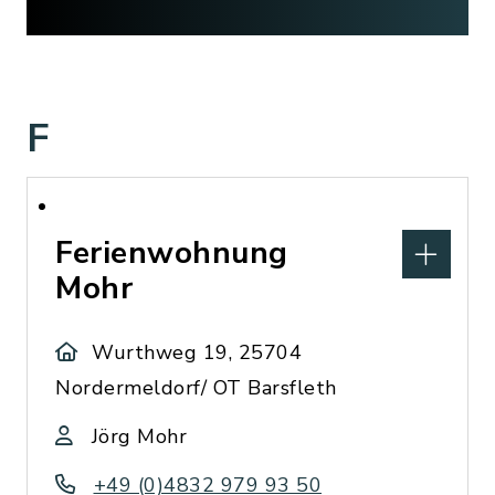
F
Ferienwohnung
Mohr
Wurthweg 19, 25704
Nordermeldorf/ OT Barsfleth
Jörg Mohr
+49 (0)4832 979 93 50