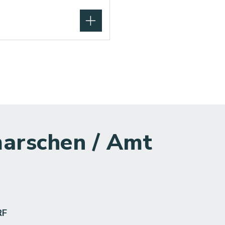
arschen / Amt
RF