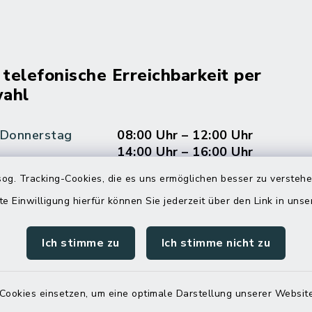
 telefonische Erreichbarkeit per
ahl
 Donnerstag
08:00 Uhr – 12:00 Uhr
14:00 Uhr – 16:00 Uhr
og. Tracking-Cookies, die es uns ermöglichen besser zu versteh
08:00 Uhr – 12:00 Uhr
te Einwilligung hierfür können Sie jederzeit über den Link in uns
Ich stimme zu
Ich stimme nicht zu
Terminvereinbarung
 ein dringendes Anliegen, finden aber online
Cookies einsetzen, um eine optimale Darstellung unserer Website
itnahen Termin? Rufen Sie uns gerne unter der