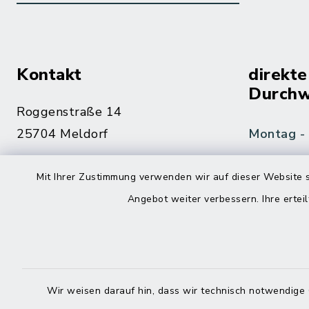
Kontakt
direkte
Durchw
Roggenstraße 14
25704 Meldorf
Montag -
04832 6065-0
Mit Ihrer Zustimmung verwenden wir auf dieser Website s
Freitag
04832 6065-215
Angebot weiter verbessern. Ihre erteil
info@mitteldithmarschen.de
Online-
Amt Mitteldithmarschen
Haben Sie
Wir weisen darauf hin, dass wir technisch notwendige 
keinen ze