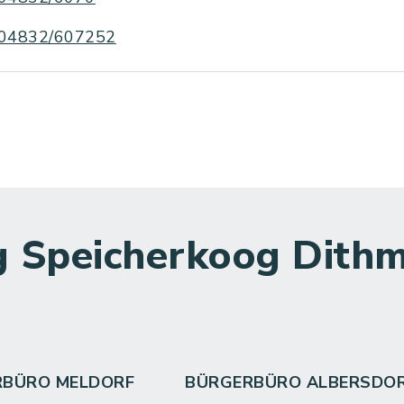
04832/607252
 Speicherkoog Dithm
RBÜRO MELDORF
BÜRGERBÜRO ALBERSDO