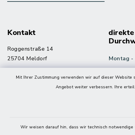
Kontakt
direkte
Durchw
Roggenstraße 14
25704 Meldorf
Montag -
04832 6065-0
Mit Ihrer Zustimmung verwenden wir auf dieser Website s
Freitag
04832 6065-215
Angebot weiter verbessern. Ihre erteil
info@mitteldithmarschen.de
Online-
Amt Mitteldithmarschen
Haben Sie
Wir weisen darauf hin, dass wir technisch notwendige 
keinen ze