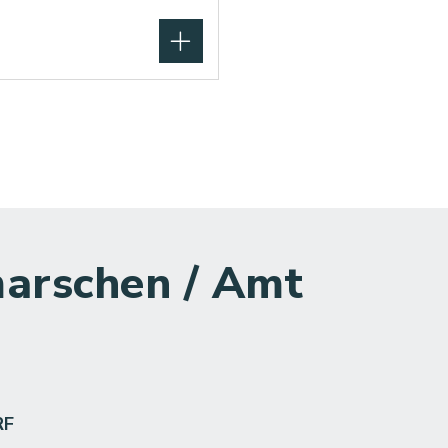
arschen / Amt
RF