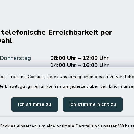
 telefonische Erreichbarkeit per
ahl
 Donnerstag
08:00 Uhr – 12:00 Uhr
14:00 Uhr – 16:00 Uhr
og. Tracking-Cookies, die es uns ermöglichen besser zu versteh
08:00 Uhr – 12:00 Uhr
te Einwilligung hierfür können Sie jederzeit über den Link in uns
Ich stimme zu
Ich stimme nicht zu
Terminvereinbarung
 ein dringendes Anliegen, finden aber online
Cookies einsetzen, um eine optimale Darstellung unserer Website
itnahen Termin? Rufen Sie uns gerne unter der