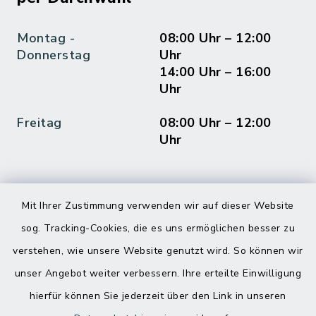
Montag -
08:00 Uhr – 12:00
Donnerstag
Uhr
14:00 Uhr – 16:00
Uhr
Freitag
08:00 Uhr – 12:00
Uhr
Mit Ihrer Zustimmung verwenden wir auf dieser Website
Online-Terminvereinbarung
sog. Tracking-Cookies, die es uns ermöglichen besser zu
Haben Sie ein dringendes Anliegen, finden
verstehen, wie unsere Website genutzt wird. So können wir
aber online keinen zeitnahen Termin? Rufen
unser Angebot weiter verbessern. Ihre erteilte Einwilligung
Sie uns gerne unter der Telefonnummer
04832 6065 0 an!
hierfür können Sie jederzeit über den Link in unseren